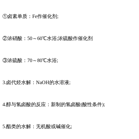
①卤素单质：Fe作催化剂;
②浓硝酸：50～60℃水浴;浓硫酸作催化剂
③浓硫酸：70～80℃水浴;
3.卤代烃水解：NaOH的水溶液;
4.醇与氢卤酸的反应：新制的氢卤酸(酸性条件);
5.酯类的水解：无机酸或碱催化;