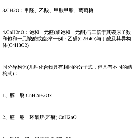
3.CH2O：甲醛、乙酸、甲酸甲酯、葡萄糖
4.CnH2nO：饱和一元醛(或饱和一元酮)与二倍于其碳原子数
和饱和一元羧酸或酯;举一例：乙醛(C2H4O)与丁酸及其异构
体(C4H8O2)
同分异构体(几种化合物具有相同的分子式，但具有不同的结
构式)：
1、醇—醚 CnH2n+2Ox
2、醛—酮—环氧烷(环醚) CnH2nO