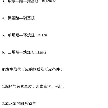
3、羧酸—酯—羟基醛 CnH2nO2
4、氨基酸—硝基烷
5、单烯烃—环烷烃 CnH2n
6、二烯烃—炔烃 CnH2n-2
能发生取代反应的物质及反应条件：
1.烷烃与卤素单质：卤素蒸汽、光照;
2.苯及苯的同系物与