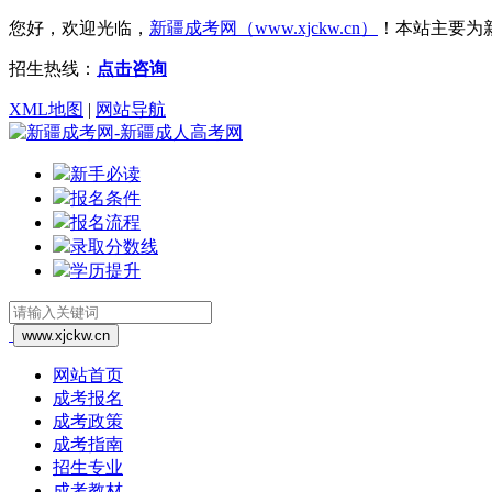
您好，欢迎光临，
新疆成考网（www.xjckw.cn）
！
本站主要为
招生热线：
点击咨询
XML地图
|
网站导航
新手必读
报名条件
报名流程
录取分数线
学历提升
网站首页
成考报名
成考政策
成考指南
招生专业
成考教材