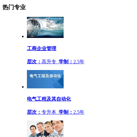
热门专业
工商企业管理
层次：
高升专
学制：
2.5年
电气工程及其自动化
层次：
专升本
学制：
2.5年