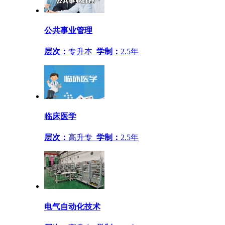
公共事业管理
层次：
专升本
学制：
2.5年
临床医学
层次：
高升专
学制：
2.5年
电气自动化技术