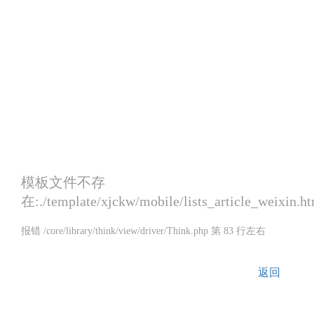
模板文件不存
在:./template/xjckw/mobile/lists_article_weixin.h
报错 /core/library/think/view/driver/Think.php 第 83 行左右
返回